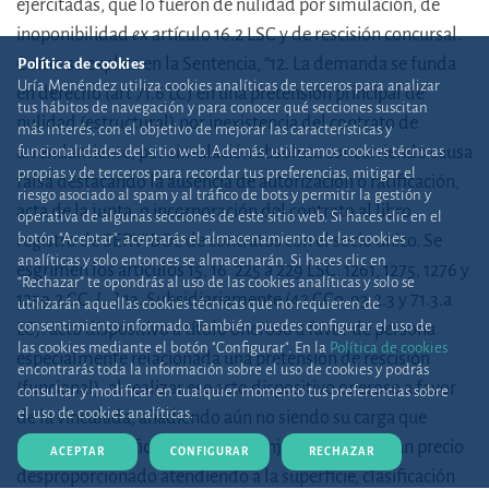
ejercitadas, que lo fueron de nulidad por simulación, de
inoponibilidad
ex
artículo 16.2 LSC y de rescisión concursal.
Como se explica en la Sentencia, “12. La demanda se funda
Política de cookies
Uría Menéndez utiliza cookies analíticas de terceros para analizar
en derecho (art 71.6 LC) en una pretensión principal de
tus hábitos de navegación y para conocer qué secciones suscitan
nulidad (estructural) por inexistencia del contrato de
más interés, con el objetivo de mejorar las características y
arrendamiento, por simulación absoluta concurriendo causa
funcionalidades del sitio web. Además, utilizamos cookies técnicas
propias y de terceros para recordar tus preferencias, mitigar el
falsa destacando la ausencia de autorización o ratificación,
riesgo asociado al spam y al tráfico de bots y permitir la gestión y
acta de la junta, o incorporación del contrato al libro
operativa de algunas secciones de este sitio web. Si haces clic en el
botón "Aceptar", aceptarás el almacenamiento de las cookies
registro de SERVIBOL de contratos con el socio único. Se
analíticas y solo entonces se almacenarán. Si haces clic en
esgrimen los artículos 15, 16, 225 a 229 LSC, 1261, 1275, 1276 y
“Rechazar” te opondrás al uso de las cookies analíticas y solo se
1259.2 CC. [...] 13. Subsidiariamente (42 CCo, 93.2.3 y 71.3.a
utilizarán aquellas cookies técnicas que no requieren de
consentimiento informado. También puedes configurar el uso de
LC): acto dispositivo a título oneroso a favor de persona
las cookies mediante el botón "Configurar". En la
Política de cookies
especialmente relacionada una pretensión de rescisión
encontrarás toda la información sobre el uso de cookies y podrás
(funcional), al realizar ese acto dispositivo oneroso a favor
consultar y modificar en cualquier momento tus preferencias sobre
el uso de cookies analíticas.
de la vinculada, añadiendo aún no siendo su carga que
supuso un sacrificio patrimonial injustificado, por un precio
ACEPTAR
CONFIGURAR
RECHAZAR
desproporcionado atendiendo a la superficie, clasificación