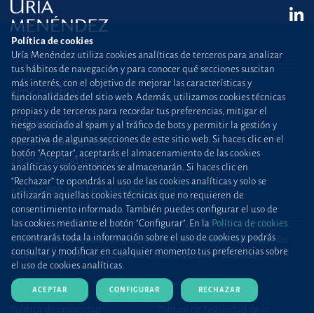
Política de cookies
Uría Menéndez utiliza cookies analíticas de terceros para analizar
tus hábitos de navegación y para conocer qué secciones suscitan
más interés, con el objetivo de mejorar las características y
SEDE CENTRAL
funcionalidades del sitio web. Además, utilizamos cookies técnicas
propias y de terceros para recordar tus preferencias, mitigar el
C/ Príncipe de Vergara, 187
riesgo asociado al spam y al tráfico de bots y permitir la gestión y
operativa de algunas secciones de este sitio web. Si haces clic en el
Plaza de Rodrigo Uría
botón "Aceptar", aceptarás el almacenamiento de las cookies
28002 Madrid (España)
analíticas y solo entonces se almacenarán. Si haces clic en
“Rechazar” te opondrás al uso de las cookies analíticas y solo se
+34 915 860 400
madrid@uria.com
utilizarán aquellas cookies técnicas que no requieren de
consentimiento informado. También puedes configurar el uso de
las cookies mediante el botón "Configurar". En la
Política de cookies
encontrarás toda la información sobre el uso de cookies y podrás
Uría Menéndez Abogados, S.L.P. | Registro Mercantil de Madrid, Tomo 24490 del
consultar y modificar en cualquier momento tus preferencias sobre
Libro de Inscripciones Folio 42, Sección 8, Hoja M-43976. NIF: B28563963
el uso de cookies analíticas.
Mapa web
Política de cookies
ACEPTAR
CONFIGURAR
RECHAZAR
Política de privacidad
Política de Seguridad de la