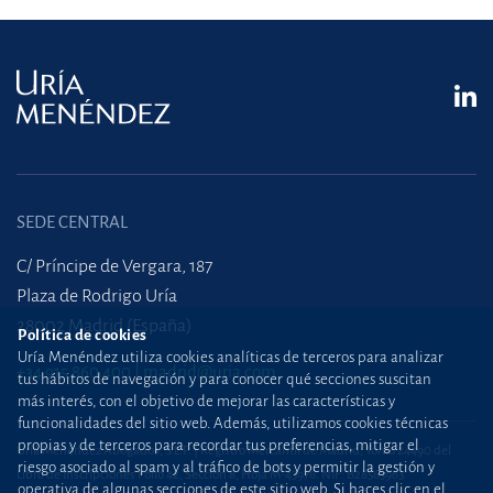
SEDE CENTRAL
C/ Príncipe de Vergara, 187
Plaza de Rodrigo Uría
28002 Madrid (España)
Política de cookies
Uría Menéndez utiliza cookies analíticas de terceros para analizar
+34 915 860 400
madrid@uria.com
tus hábitos de navegación y para conocer qué secciones suscitan
más interés, con el objetivo de mejorar las características y
funcionalidades del sitio web. Además, utilizamos cookies técnicas
propias y de terceros para recordar tus preferencias, mitigar el
Uría Menéndez Abogados, S.L.P. | Registro Mercantil de Madrid, Tomo 24490 del
riesgo asociado al spam y al tráfico de bots y permitir la gestión y
Libro de Inscripciones Folio 42, Sección 8, Hoja M-43976. NIF: B28563963
operativa de algunas secciones de este sitio web. Si haces clic en el