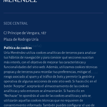
SEDE CENTRAL
C/ Príncipe de Vergara, 187
Plaza de Rodrigo Uría
28002 Madrid (España)
Política de cookies
Uría Menéndez utiliza cookies analíticas de terceros para analizar
+34 915 860 400
madrid@uria.com
tus hábitos de navegación y para conocer qué secciones suscitan
más interés, con el objetivo de mejorar las características y
funcionalidades del sitio web. Además, utilizamos cookies técnicas
propias y de terceros para recordar tus preferencias, mitigar el
Uría Menéndez Abogados, S.L.P. | Registro Mercantil de Madrid, Tomo 24490 del
riesgo asociado al spam y al tráfico de bots y permitir la gestión y
Libro de Inscripciones Folio 42, Sección 8, Hoja M-43976. NIF: B28563963
operativa de algunas secciones de este sitio web. Si haces clic en el
botón "Aceptar", aceptarás el almacenamiento de las cookies
Mapa web
Política de cookies
analíticas y solo entonces se almacenarán. Si haces clic en
“Rechazar” te opondrás al uso de las cookies analíticas y solo se
Política de privacidad
Política de Seguridad de la
utilizarán aquellas cookies técnicas que no requieren de
Información
consentimiento informado. También puedes configurar el uso de