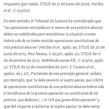
impuesto (por todas, STJUE de 21 de junio de 2006,
Halifax
et al.
, C-255/02).
En este sentido, el Tribunal de Justicia ha considerado que
“
las operaciones realizadas en el marco de una práctica abusiva
deben ser redefinidas para reestablecer la situación a como
habría sido de no haber existido operaciones constitutivas de
esta práctica abusiva
” (
Halifax et al.,
apdo. 94; STJUE de 20 de
junio de 2013,
Paul Newey
, C-653/11, apdo. 50; STJUE de 17
de diciembre de 2015,
WebMindLicenses Kft
., C-419/14, apdo.
52; STJUE de 22 de noviembre de 2017,
E. Cussens et al
.,
apdos. 46 y 47). Partiendo de ese principio general, señala,
por ejemplo, que “
se debe permitir al sujeto pasivo, que a falta
de operaciones constitutivas de una práctica abusiva habría sido
el beneficiario de la primera operación no constitutiva de tal
práctica, que deduzca
(...)
el IVA que grave dicha operación”
y
que del importe a reclamar al sujeto pasivo “
se debe restar