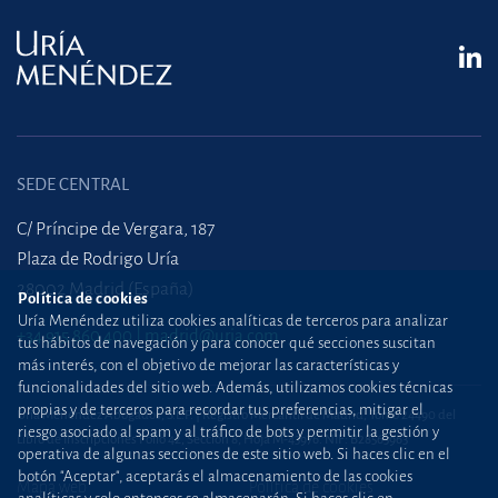
SEDE CENTRAL
C/ Príncipe de Vergara, 187
Plaza de Rodrigo Uría
28002 Madrid (España)
Política de cookies
Uría Menéndez utiliza cookies analíticas de terceros para analizar
+34 915 860 400
madrid@uria.com
tus hábitos de navegación y para conocer qué secciones suscitan
más interés, con el objetivo de mejorar las características y
funcionalidades del sitio web. Además, utilizamos cookies técnicas
propias y de terceros para recordar tus preferencias, mitigar el
Uría Menéndez Abogados, S.L.P. | Registro Mercantil de Madrid, Tomo 24490 del
riesgo asociado al spam y al tráfico de bots y permitir la gestión y
Libro de Inscripciones Folio 42, Sección 8, Hoja M-43976. NIF: B28563963
operativa de algunas secciones de este sitio web. Si haces clic en el
botón "Aceptar", aceptarás el almacenamiento de las cookies
Mapa web
Política de cookies