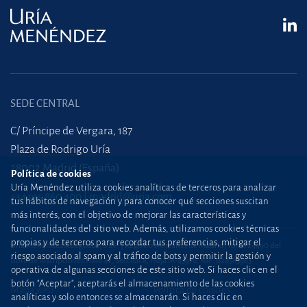
SEDE CENTRAL
C/ Príncipe de Vergara, 187
Plaza de Rodrigo Uría
28002 Madrid (España)
Política de cookies
Uría Menéndez utiliza cookies analíticas de terceros para analizar
+34 915 860 400
madrid@uria.com
tus hábitos de navegación y para conocer qué secciones suscitan
más interés, con el objetivo de mejorar las características y
funcionalidades del sitio web. Además, utilizamos cookies técnicas
propias y de terceros para recordar tus preferencias, mitigar el
Uría Menéndez Abogados, S.L.P. | Registro Mercantil de Madrid, Tomo 24490 del
riesgo asociado al spam y al tráfico de bots y permitir la gestión y
Libro de Inscripciones Folio 42, Sección 8, Hoja M-43976. NIF: B28563963
operativa de algunas secciones de este sitio web. Si haces clic en el
botón "Aceptar", aceptarás el almacenamiento de las cookies
Mapa web
Política de cookies
analíticas y solo entonces se almacenarán. Si haces clic en