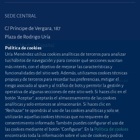
SEDE CENTRAL
C/ Príncipe de Vergara, 187
Plaza de Rodrigo Uría
28002 Madrid (España)
Política de cookies
Uría Menéndez utiliza cookies analíticas de terceros para analizar
+34 915 860 400
madrid@uria.com
tus hábitos de navegación y para conocer qué secciones suscitan
más interés, con el objetivo de mejorar las características y
funcionalidades del sitio web. Además, utilizamos cookies técnicas
propias y de terceros para recordar tus preferencias, mitigar el
Uría Menéndez Abogados, S.L.P. | Registro Mercantil de Madrid, Tomo 24490 del
riesgo asociado al spam y al tráfico de bots y permitir la gestión y
Libro de Inscripciones Folio 42, Sección 8, Hoja M-43976. NIF: B28563963
operativa de algunas secciones de este sitio web. Si haces clic en el
botón "Aceptar", aceptarás el almacenamiento de las cookies
Mapa web
Política de cookies
analíticas y solo entonces se almacenarán. Si haces clic en
“Rechazar” te opondrás al uso de las cookies analíticas y solo se
Política de privacidad
Política de Seguridad de la
utilizarán aquellas cookies técnicas que no requieren de
Información
consentimiento informado. También puedes configurar el uso de
las cookies mediante el botón "Configurar". En la
Política de cookies
Protección contra
phishing
Condiciones generales de
encontrarás toda la información sobre el uso de cookies y podrás