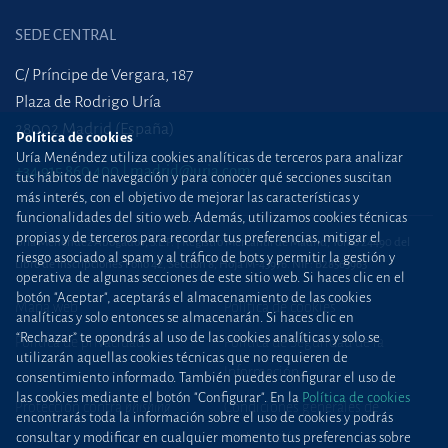
SEDE CENTRAL
C/ Príncipe de Vergara, 187
Plaza de Rodrigo Uría
28002 Madrid (España)
Política de cookies
Uría Menéndez utiliza cookies analíticas de terceros para analizar
+34 915 860 400
madrid@uria.com
tus hábitos de navegación y para conocer qué secciones suscitan
más interés, con el objetivo de mejorar las características y
funcionalidades del sitio web. Además, utilizamos cookies técnicas
propias y de terceros para recordar tus preferencias, mitigar el
Uría Menéndez Abogados, S.L.P. | Registro Mercantil de Madrid, Tomo 24490 del
riesgo asociado al spam y al tráfico de bots y permitir la gestión y
Libro de Inscripciones Folio 42, Sección 8, Hoja M-43976. NIF: B28563963
operativa de algunas secciones de este sitio web. Si haces clic en el
botón "Aceptar", aceptarás el almacenamiento de las cookies
Mapa web
Política de cookies
analíticas y solo entonces se almacenarán. Si haces clic en
“Rechazar” te opondrás al uso de las cookies analíticas y solo se
Política de privacidad
Política de Seguridad de la
utilizarán aquellas cookies técnicas que no requieren de
Información
consentimiento informado. También puedes configurar el uso de
las cookies mediante el botón "Configurar". En la
Política de cookies
Protección contra
phishing
Condiciones generales de
encontrarás toda la información sobre el uso de cookies y podrás
contratación
consultar y modificar en cualquier momento tus preferencias sobre