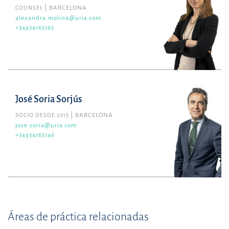
COUNSEL
BARCELONA
alexandra.molina@uria.com
+34934165165
José Soria Sorjús
SOCIO DESDE 2015
BARCELONA
jose.soria@uria.com
+34934165146
Áreas de práctica relacionadas