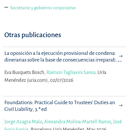
Societario y gobierno corporativo
Otras publicaciones
La oposición a la ejecución provisional de condenas no
dinerarias sobre la base de consecuencias irreparables
Eva Busquets Bosch,
Raimon Tagliavini Sansa
.
Uría
Menéndez (uria.com), 02/07/2026
Foundations: Practical Guide to Trustees’ Duties and
Civil Liability, 3.ª ed
Jorge Azagra Malo
,
Alexandra Molina-Martell Ramis
,
José
Soria Sorjús
.
Barcelona: Uría Menéndez, May 2026