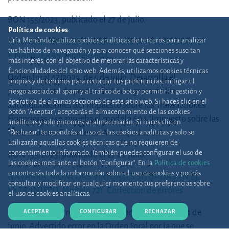
BON 155/2023, publicado el 27 de julio.
Política de cookies
Uría Menéndez utiliza cookies analíticas de terceros para analizar
NAVARRA. IMPUESTO SOBRE LAS TRANSACCIONES
tus hábitos de navegación y para conocer qué secciones suscitan
FINANCIERAS. Modelo 604
más interés, con el objetivo de mejorar las características y
funcionalidades del sitio web. Además, utilizamos cookies técnicas
Orden foral 47/2023, de 5 de julio. Desarrolla el
propias y de terceros para recordar tus preferencias, mitigar el
procedimiento de presentación e ingreso de las
riesgo asociado al spam y al tráfico de bots y permitir la gestión y
operativa de algunas secciones de este sitio web. Si haces clic en el
autoliquidaciones del Impuesto sobre las Transacciones
botón "Aceptar", aceptarás el almacenamiento de las cookies
Financieras y se aprueba el modelo 604 “Impuesto sobre las
analíticas y solo entonces se almacenarán. Si haces clic en
Transacciones Financieras. Autoliquidación”.
“Rechazar” te opondrás al uso de las cookies analíticas y solo se
utilizarán aquellas cookies técnicas que no requieren de
consentimiento informado. También puedes configurar el uso de
BON 155/2023, publicado el 27 de julio.
las cookies mediante el botón "Configurar". En la
Política de cookies
encontrarás toda la información sobre el uso de cookies y podrás
NAVARRA. MONEDAS VIRTUALES SITUADAS EN EL
consultar y modificar en cualquier momento tus preferencias sobre
EXTRANJERO. Modelo 721. Corrección de errores
el uso de cookies analíticas.
Corrección de error en la Orden Foral 29/2023, de 14 de
ACEPTAR
CONFIGURAR
RECHAZAR
junio. Advertido error en la Orden Foral por la que se