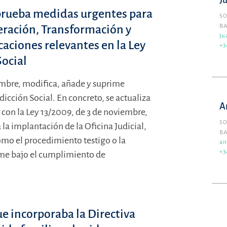
J
 aprueba medidas urgentes para
SO
eración, Transformación y
B
ju
caciones relevantes en la Ley
+3
Social
iembre, modifica, añade y suprime
dicción Social. En concreto, se actualiza
A
 con la Ley 13/2009, de 3 de noviembre,
SO
 la implantación de la Oficina Judicial,
B
mo el procedimiento testigo o la
an
+3
rme bajo el cumplimiento de
ue incorporaba la Directiva