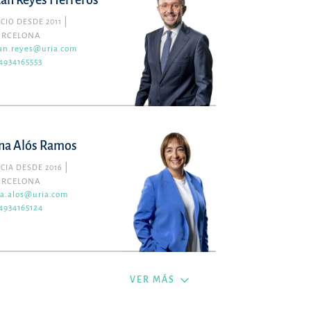
uan Reyes Herreros
CIO DESDE 2011
ARCELONA
an.reyes@uria.com
4934165553
na Alós Ramos
CIA DESDE 2016
ARCELONA
a.alos@uria.com
4934165124
VER MÁS