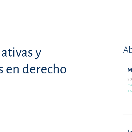
Ab
ativas y
s en derecho
M
SO
ma
+3