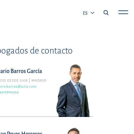
ES
ogados de contacto
ario Barros García
CIO DESDE 2008
MADRID
rio.barros@uria.com
4915864554