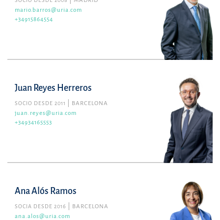
SOCIO DESDE 2008
MADRID
mario.barros@uria.com
+34915864554
Juan Reyes Herreros
SOCIO DESDE 2011
BARCELONA
juan.reyes@uria.com
+34934165553
Ana Alós Ramos
SOCIA DESDE 2016
BARCELONA
ana.alos@uria.com