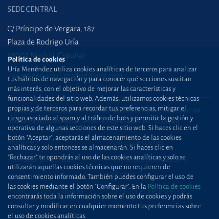
SEDE CENTRAL
C/ Príncipe de Vergara, 187
Plaza de Rodrigo Uría
28002 Madrid (España)
Política de cookies
Uría Menéndez utiliza cookies analíticas de terceros para analizar
+34 915 860 400
madrid@uria.com
tus hábitos de navegación y para conocer qué secciones suscitan
más interés, con el objetivo de mejorar las características y
funcionalidades del sitio web. Además, utilizamos cookies técnicas
propias y de terceros para recordar tus preferencias, mitigar el
Uría Menéndez Abogados, S.L.P. | Registro Mercantil de Madrid, Tomo 24490 del
riesgo asociado al spam y al tráfico de bots y permitir la gestión y
Libro de Inscripciones Folio 42, Sección 8, Hoja M-43976. NIF: B28563963
operativa de algunas secciones de este sitio web. Si haces clic en el
botón "Aceptar", aceptarás el almacenamiento de las cookies
Mapa web
Política de cookies
analíticas y solo entonces se almacenarán. Si haces clic en
“Rechazar” te opondrás al uso de las cookies analíticas y solo se
Política de privacidad
Política de Seguridad de la
utilizarán aquellas cookies técnicas que no requieren de
Información
consentimiento informado. También puedes configurar el uso de
las cookies mediante el botón "Configurar". En la
Política de cookies
Protección contra
phishing
Condiciones generales de
encontrarás toda la información sobre el uso de cookies y podrás
contratación
consultar y modificar en cualquier momento tus preferencias sobre
el uso de cookies analíticas.