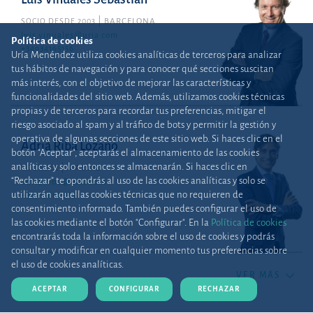
SOCIO DESDE 2003
BARCELONA
luis.vinuales@uria.com
Política de cookies
+34934165156
Uría Menéndez utiliza cookies analíticas de terceros para analizar
tus hábitos de navegación y para conocer qué secciones suscitan
más interés, con el objetivo de mejorar las características y
funcionalidades del sitio web. Además, utilizamos cookies técnicas
propias y de terceros para recordar tus preferencias, mitigar el
riesgo asociado al spam y al tráfico de bots y permitir la gestión y
operativa de algunas secciones de este sitio web. Si haces clic en el
Adrià Riba Lozano
botón "Aceptar", aceptarás el almacenamiento de las cookies
analíticas y solo entonces se almacenarán. Si haces clic en
COUNSEL
MADRID
“Rechazar” te opondrás al uso de las cookies analíticas y solo se
adria.riba@uria.com
utilizarán aquellas cookies técnicas que no requieren de
+34915860385
consentimiento informado. También puedes configurar el uso de
las cookies mediante el botón "Configurar". En la
Política de cookies
encontrarás toda la información sobre el uso de cookies y podrás
consultar y modificar en cualquier momento tus preferencias sobre
el uso de cookies analíticas.
VER MÁS
ACEPTAR
CONFIGURAR
RECHAZAR