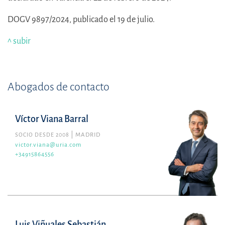
DOGV 9897/2024, publicado el 19 de julio.
^ subir
Abogados de contacto
Víctor Viana Barral
SOCIO DESDE 2008
MADRID
victor.viana@uria.com
+34915864556
Luis Viñuales Sebastián