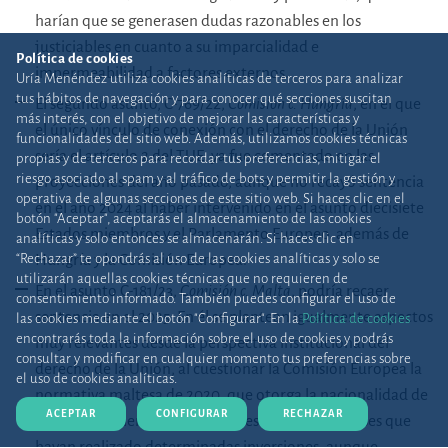
harían que se generasen dudas razonables en los
justiciables en cuanto a su imparcialidad e
Política de cookies
impermeabilidad a factores externos.
Uría Menéndez utiliza cookies analíticas de terceros para analizar
tus hábitos de navegación y para conocer qué secciones suscitan
El segundo asunto, C-769/22,
Comisión c. Hungría
, en el que
más interés, con el objetivo de mejorar las características y
el único vínculo de conexión con el derecho de la Unión
funcionalidades del sitio web. Además, utilizamos cookies técnicas
sería el artículo 2 del TUE, ya fue comentado en las
propias y de terceros para recordar tus preferencias, mitigar el
riesgo asociado al spam y al tráfico de bots y permitir la gestión y
proyecciones del año pasado, aunque no recayó sentencia
operativa de algunas secciones de este sitio web. Si haces clic en el
en el año 2024 al haber intervenido en el asunto diecisiete
botón "Aceptar", aceptarás el almacenamiento de las cookies
Estados miembros y el Parlamento Europeo, además de
analíticas y solo entonces se almacenarán. Si haces clic en
“Rechazar” te opondrás al uso de las cookies analíticas y solo se
Hungría y la Comisión Europea.
utilizarán aquellas cookies técnicas que no requieren de
En el asunto C-181/23,
Comisión c. Malta
, podría recaer
consentimiento informado. También puedes configurar el uso de
sentencia en el 2025. En él se plantean igualmente aspectos
las cookies mediante el botón "Configurar". En la
Política de cookies
encontrarás toda la información sobre el uso de cookies y podrás
muy relevantes desde la perspectiva institucional del
consultar y modificar en cualquier momento tus preferencias sobre
derecho de la Unión, al cuestionar la Comisión Europea la
el uso de cookies analíticas.
normativa maltesa de 2020, que otorga la nacionalidad de
ACEPTAR
CONFIGURAR
RECHAZAR
ese Estado miembro a nacionales de terceros países que
hayan realizado determinadas inversiones, aunque