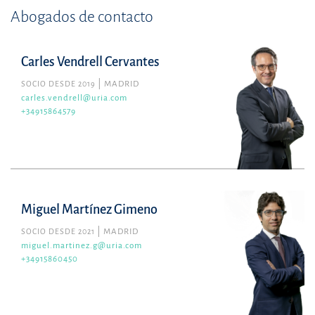
Abogados de contacto
Carles Vendrell Cervantes
SOCIO DESDE 2019
MADRID
carles.vendrell@uria.com
+34915864579
Miguel Martínez Gimeno
SOCIO DESDE 2021
MADRID
miguel.martinez.g@uria.com
+34915860450