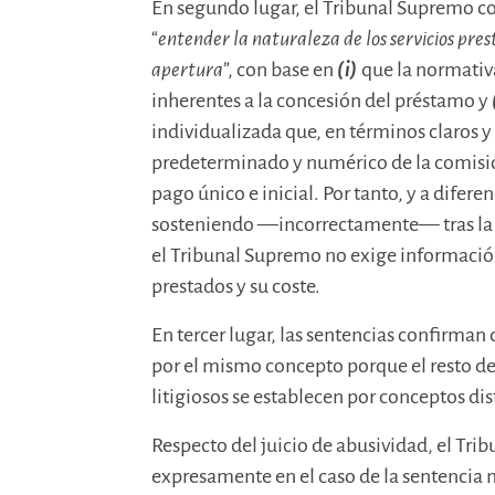
En segundo lugar, el Tribunal Supremo c
“
entender la naturaleza de los servicios pre
apertura
”, con base en
(i)
que la normativa
inherentes a la concesión del préstamo y
individualizada que, en términos claros y
predeterminado y numérico de la comisió
pago único e inicial. Por tanto, y a difer
sosteniendo —incorrectamente— tras la s
el Tribunal Supremo no exige información 
prestados y su coste.
En tercer lugar, las sentencias confirma
por el mismo concepto porque el resto de
litigiosos se establecen por conceptos di
Respecto del juicio de abusividad, el Tr
expresamente en el caso de la sentencia 