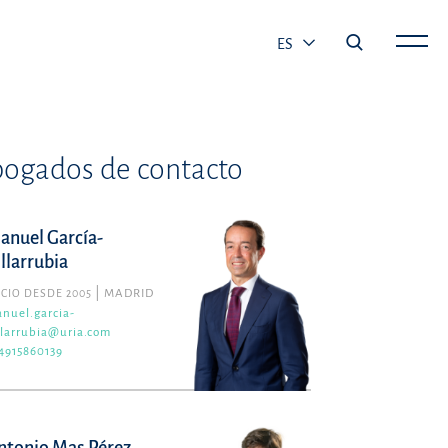
ES
ogados de contacto
anuel García-
illarrubia
CIO DESDE 2005
MADRID
nuel.garcia-
llarrubia@uria.com
4915860139