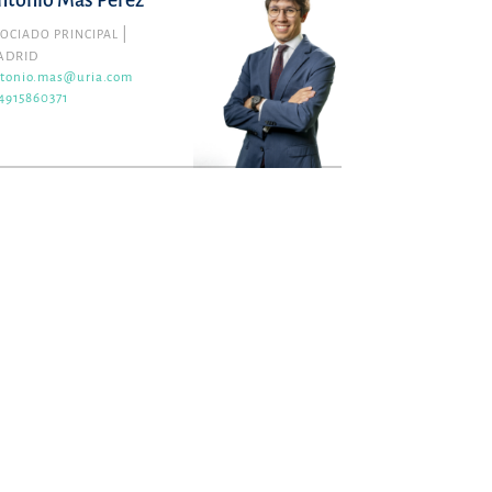
ntonio Mas Pérez
OCIADO PRINCIPAL
ADRID
tonio.mas@uria.com
4915860371