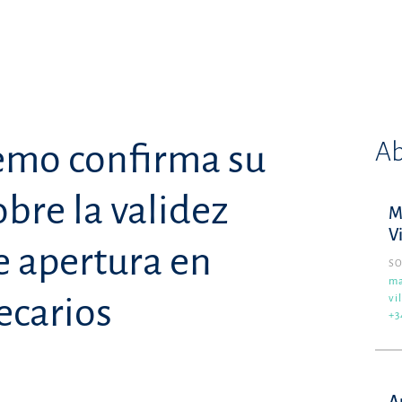
Ab
remo confirma su
bre la validez
M
V
e apertura en
SO
ma
ecarios
vi
+3