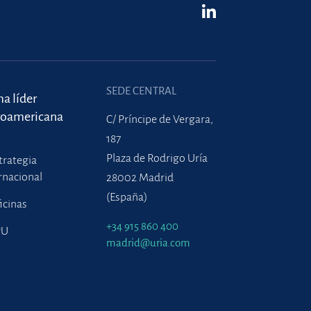
SEDE CENTRAL
ma líder
roamericana
C/ Príncipe de Vergara,
187
Plaza de Rodrigo Uría
trategia
rnacional
28002 Madrid
(España)
icinas
+34 915 860 400
PU
madrid@uria.com