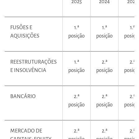
2025
2024
2023
FUSÕES E
1.ª
1.ª
1.ª
AQUISIÇÕES
posição
posição
posiçã
REESTRUTURAÇÕES
1.ª
2.ª
2.ª
E INSOLVÊNCIA
posição
posição
posiçã
BANCÁRIO
2.ª
2.ª
2.ª
posição
posição
posiçã
MERCADO DE
2.ª
2.ª
2.ª