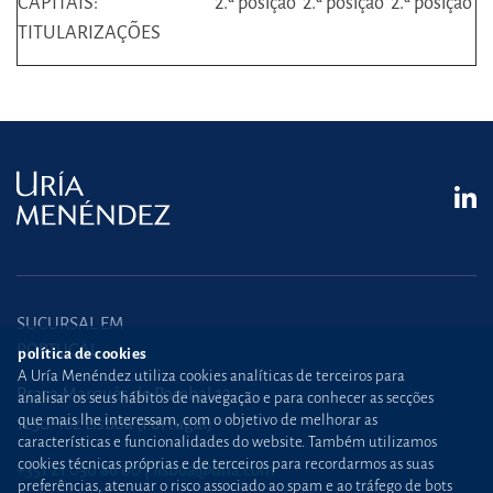
CAPITAIS:
2.ª posição
2.ª posição
2.ª posição
TITULARIZAÇÕES
SUCURSAL EM
PORTUGAL
política de cookies
A Uría Menéndez utiliza cookies analíticas de terceiros para
Praça Marquês de Pombal,12
analisar os seus hábitos de navegação e para conhecer as secções
que mais lhe interessam, com o objetivo de melhorar as
1250-162 Lisboa (Portugal)
características e funcionalidades do website. Também utilizamos
cookies técnicas próprias e de terceiros para recordarmos as suas
+351 21 030 86 00
lisboa@uria.com
preferências, atenuar o risco associado ao spam e ao tráfego de bots