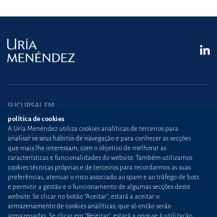
SUCURSAL EM
PORTUGAL
política de cookies
A Uría Menéndez utiliza cookies analíticas de terceiros para
Praça Marquês de Pombal,12
analisar os seus hábitos de navegação e para conhecer as secções
que mais lhe interessam, com o objetivo de melhorar as
1250-162 Lisboa (Portugal)
características e funcionalidades do website. Também utilizamos
cookies técnicas próprias e de terceiros para recordarmos as suas
+351 21 030 86 00
lisboa@uria.com
preferências, atenuar o risco associado ao spam e ao tráfego de bots
e permitir a gestão e o funcionamento de algumas secções deste
website. Se clicar no botão “Aceitar”, estará a aceitar o
Uría Menéndez Abogados, S.L.P. | NIPC PT980226511
armazenamento de cookies analíticas, que só então serão
armazenadas. Se clicar em “Rejeitar”, estará a opor-se à utilização