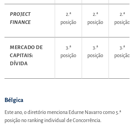
PROJECT
2.ª
2.ª
2.ª
FINANCE
posição
posição
posição
MERCADO DE
3.ª
3.ª
3.ª
CAPITAIS:
posição
posição
posição
DÍVIDA
Bélgica
Este ano, o diretório menciona Edurne Navarro como 5.ª
posição no ranking individual de Concorrência.