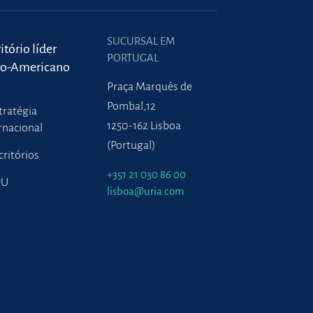
SUCURSAL EM
itório líder
PORTUGAL
ro-Americano
Praça Marquês de
Pombal,12
tratégia
1250-162 Lisboa
rnacional
(Portugal)
critórios
+351 21 030 86 00
PU
lisboa@uria.com