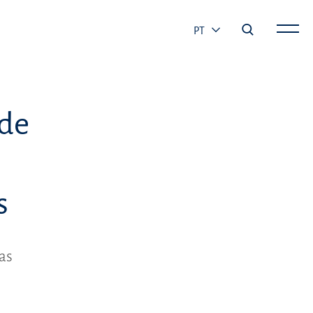
PT
ade
s
ras