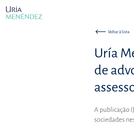
Voltar à lista
Uría M
de adv
assesso
A publicação IJ
sociedades nes