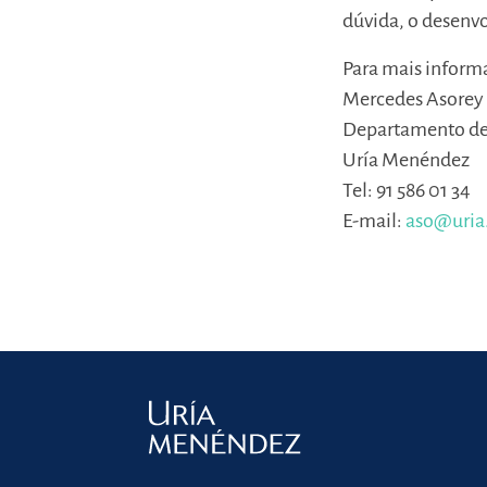
dúvida, o desenvo
Para mais inform
Mercedes Asorey
Departamento d
Uría Menéndez
Tel: 91 586 01 34
E-mail:
aso@uria