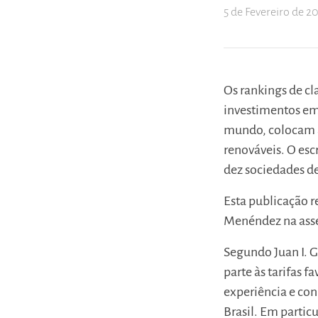
5 de Fevereiro de 2
Os rankings de cl
investimentos em
mundo, colocam a
renováveis. O esc
dez sociedades de
Esta publicação r
Menéndez na asses
Segundo Juan I. G
parte às tarifas 
experiência e co
Brasil. Em particu