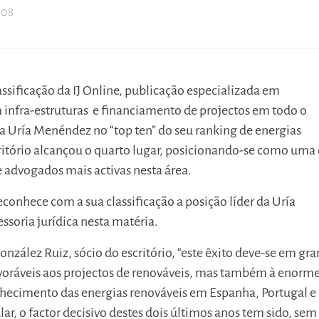
008
assificação da IJ Online, publicação especializada em
 infra-estruturas e financiamento de projectos em todo o
 Uría Menéndez no “top ten” do seu ranking de energias
ritório alcançou o quarto lugar, posicionando-se como uma
 advogados mais activas nesta área.
econhece com a sua classificação a posição líder da Uría
soria jurídica nesta matéria.
onzález Ruiz, sócio do escritório, “este êxito deve-se em gr
favoráveis aos projectos de renováveis, mas também à enorm
nhecimento das energias renováveis em Espanha, Portugal e
lar, o factor decisivo destes dois últimos anos tem sido, sem