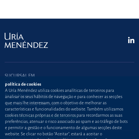
SUCURSAL EM
PORTUGAL
política de cookies
A Uría Menéndez utiliza cookies analíticas de terceiros para
Praça Marquês de Pombal,12
analisar os seus hábitos de navegação e para conhecer as secções
que mais lhe interessam, com o objetivo de melhorar as
1250-162 Lisboa (Portugal)
características e funcionalidades do website. Também utilizamos
cookies técnicas próprias e de terceiros para recordarmos as suas
+351 21 030 86 00
lisboa@uria.com
preferências, atenuar o risco associado ao spam e ao tráfego de bots
e permitir a gestão e o funcionamento de algumas secções deste
website. Se clicar no botão “Aceitar”, estará a aceitar o