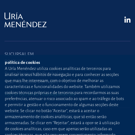
SUCURSAL EM
PORTUGAL
política de cookies
A Uría Menéndez utiliza cookies analíticas de terceiros para
Praça Marquês de Pombal,12
analisar os seus hábitos de navegação e para conhecer as secções
que mais lhe interessam, com o objetivo de melhorar as
1250-162 Lisboa (Portugal)
características e funcionalidades do website. Também utilizamos
cookies técnicas próprias e de terceiros para recordarmos as suas
+351 21 030 86 00
lisboa@uria.com
preferências, atenuar o risco associado ao spam e ao tráfego de bots
e permitir a gestão e o funcionamento de algumas secções deste
website. Se clicar no botão “Aceitar”, estará a aceitar o
Uría Menéndez Abogados, S.L.P. | NIPC PT980226511
armazenamento de cookies analíticas, que só então serão
armazenadas. Se clicar em “Rejeitar”, estará a opor-se à utilização
Mapa web
Política de cookies
de cookies analíticas, caso em que apenas serão utilizadas as
cookies técnicas, que não requerem consentimento informado.