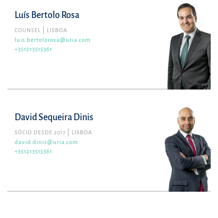
Luís Bertolo Rosa
COUNSEL
LISBOA
luis.bertolorosa@uria.com
+351213515361
David Sequeira Dinis
SÓCIO DESDE 2017
LISBOA
david.dinis@uria.com
+351213515361