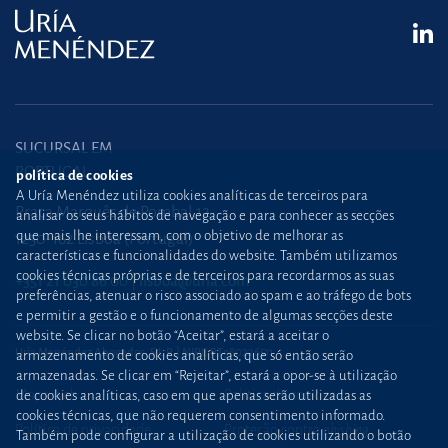
SUCURSAL EM
PORTUGAL
política de cookies
A Uría Menéndez utiliza cookies analíticas de terceiros para
Praça Marquês de Pombal,12
analisar os seus hábitos de navegação e para conhecer as secções
que mais lhe interessam, com o objetivo de melhorar as
1250-162 Lisboa (Portugal)
características e funcionalidades do website. Também utilizamos
cookies técnicas próprias e de terceiros para recordarmos as suas
+351 21 030 86 00
lisboa@uria.com
preferências, atenuar o risco associado ao spam e ao tráfego de bots
e permitir a gestão e o funcionamento de algumas secções deste
website. Se clicar no botão “Aceitar”, estará a aceitar o
Uría Menéndez Abogados, S.L.P. | NIPC PT980226511
armazenamento de cookies analíticas, que só então serão
armazenadas. Se clicar em “Rejeitar”, estará a opor-se à utilização
Mapa web
Política de cookies
de cookies analíticas, caso em que apenas serão utilizadas as
cookies técnicas, que não requerem consentimento informado.
Política de privacidade
Proteção contra
phishing
Também pode configurar a utilização de cookies utilizando o botão