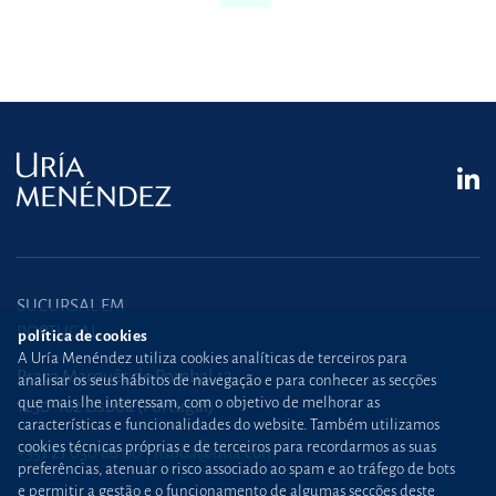
SUCURSAL EM
PORTUGAL
política de cookies
A Uría Menéndez utiliza cookies analíticas de terceiros para
Praça Marquês de Pombal,12
analisar os seus hábitos de navegação e para conhecer as secções
que mais lhe interessam, com o objetivo de melhorar as
1250-162 Lisboa (Portugal)
características e funcionalidades do website. Também utilizamos
cookies técnicas próprias e de terceiros para recordarmos as suas
+351 21 030 86 00
lisboa@uria.com
preferências, atenuar o risco associado ao spam e ao tráfego de bots
e permitir a gestão e o funcionamento de algumas secções deste