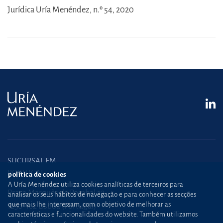
Jurídica Uría Menéndez, n.º 54, 2020
SUCURSAL EM
PORTUGAL
política de cookies
A Uría Menéndez utiliza cookies analíticas de terceiros para
Praça Marquês de Pombal,12
analisar os seus hábitos de navegação e para conhecer as secções
que mais lhe interessam, com o objetivo de melhorar as
1250-162 Lisboa (Portugal)
características e funcionalidades do website. Também utilizamos