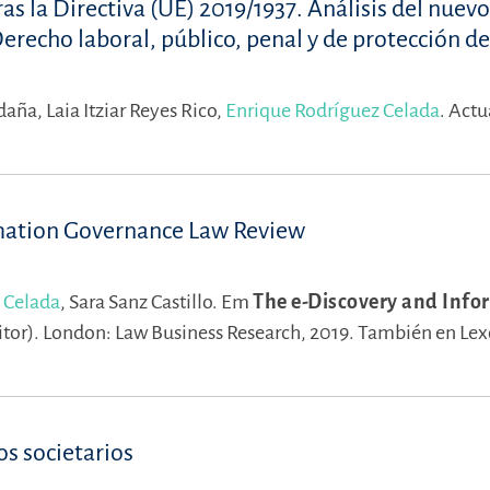
as la Directiva (UE) 2019/1937. Análisis del nuev
Derecho laboral, público, penal y de protección d
ldaña,
Laia Itziar Reyes Rico,
Enrique Rodríguez Celada
.
Actu
rmation Governance Law Review
 Celada
,
Sara Sanz Castillo.
Em
The e-Discovery and Info
itor).
London: Law Business Research, 2019. También en Lex
os societarios