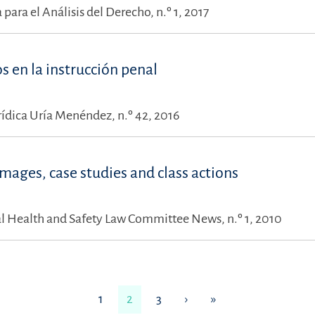
 para el Análisis del Derecho, n.º 1, 2017
 en la instrucción penal
rídica Uría Menéndez, n.º 42, 2016
ages, case studies and class actions
 Health and Safety Law Committee News, n.º 1, 2010
1
2
3
›
»