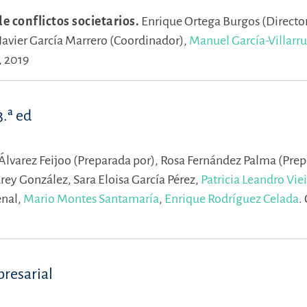
e conflictos societarios.
Enrique Ortega Burgos (Directo
Javier García Marrero (Coordinador),
Manuel García-Villarr
, 2019
3.ª ed
lvarez Feijoo (Preparada por),
Rosa Fernández Palma (Pre
urey González,
Sara Eloisa García Pérez,
Patricia Leandro Vie
enal,
Mario Montes Santamaría
,
Enrique Rodríguez Celada
.
presarial