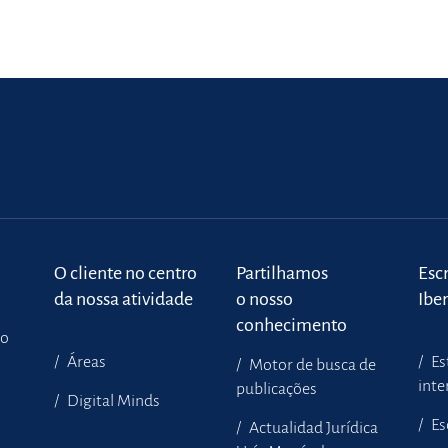
o
O cliente no centro
Partilhamos
Escr
da nossa atividade
o nosso
Ibe
conhecimento
to
Áreas
Es
Motor de busca de
inte
publicações
Digital Minds
Es
Actualidad Jurídica