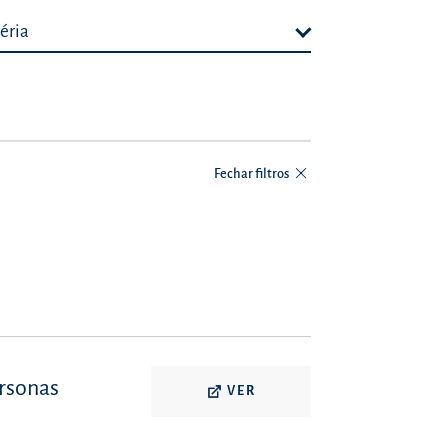
éria
Fechar filtros
ersonas
VER