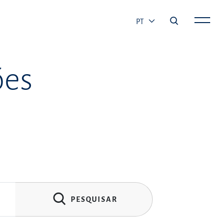
PT
ões
PESQUISAR