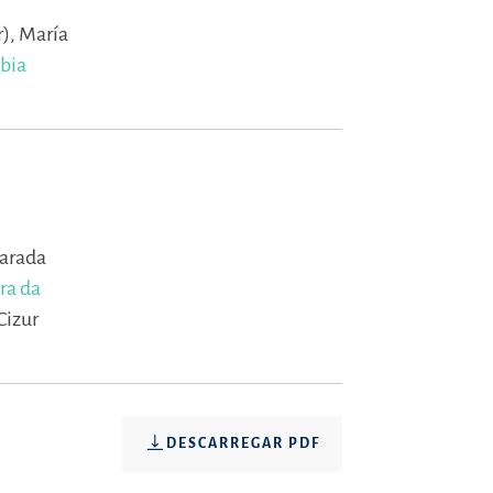
r),
María
ubia
parada
ira da
Cizur
DESCARREGAR PDF