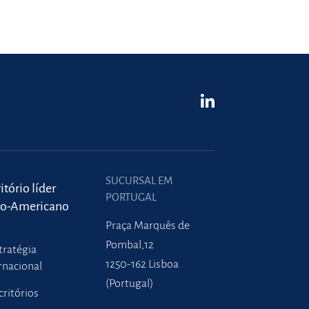
SUCURSAL EM
itório líder
PORTUGAL
ro-Americano
Praça Marquês de
Pombal,12
tratégia
1250-162 Lisboa
rnacional
(Portugal)
critórios