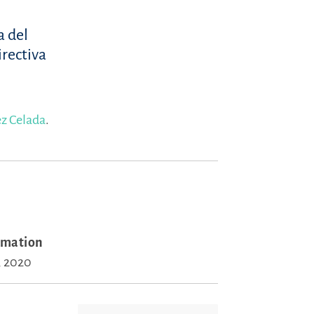
a del
irectiva
z Celada
.
rmation
, 2020