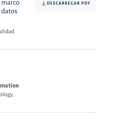
o marco
DESCARREGAR PDF
e datos
alidad
rmation
ology,