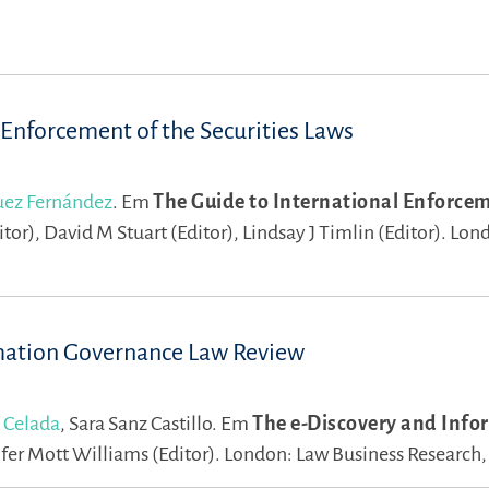
 Enforcement of the Securities Laws
uez Fernández
.
Em
The Guide to International Enforcem
itor),
David M Stuart (Editor),
Lindsay J Timlin (Editor).
Lond
rmation Governance Law Review
 Celada
,
Sara Sanz Castillo.
Em
The e-Discovery and Info
fer Mott Williams (Editor).
London: Law Business Research,