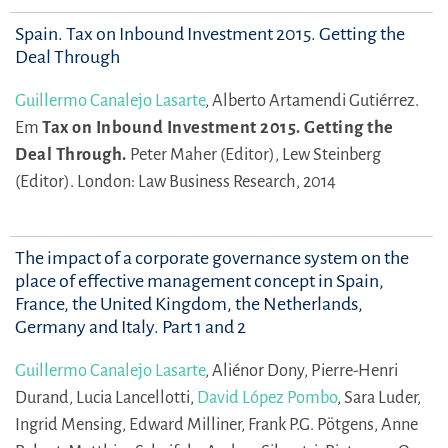
Spain. Tax on Inbound Investment 2015. Getting the
Deal Through
Guillermo Canalejo Lasarte
,
Alberto Artamendi Gutiérrez.
Em
Tax on Inbound Investment 2015. Getting the
Deal Through.
Peter Maher (Editor),
Lew Steinberg
(Editor).
London: Law Business Research, 2014
The impact of a corporate governance system on the
place of effective management concept in Spain,
France, the United Kingdom, the Netherlands,
Germany and Italy. Part 1 and 2
Guillermo Canalejo Lasarte
,
Aliénor Dony,
Pierre-Henri
Durand,
Lucia Lancellotti,
David López Pombo
,
Sara Luder,
Ingrid Mensing,
Edward Milliner,
Frank P.G. Pötgens,
Anne