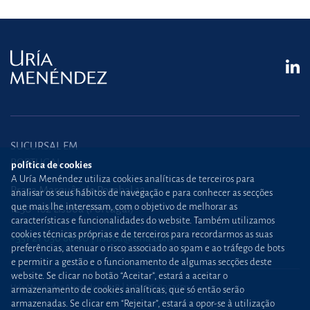
SUCURSAL EM
PORTUGAL
política de cookies
A Uría Menéndez utiliza cookies analíticas de terceiros para
Praça Marquês de Pombal,12
analisar os seus hábitos de navegação e para conhecer as secções
que mais lhe interessam, com o objetivo de melhorar as
1250-162 Lisboa (Portugal)
características e funcionalidades do website. Também utilizamos
cookies técnicas próprias e de terceiros para recordarmos as suas
+351 21 030 86 00
lisboa@uria.com
preferências, atenuar o risco associado ao spam e ao tráfego de bots
e permitir a gestão e o funcionamento de algumas secções deste
website. Se clicar no botão “Aceitar”, estará a aceitar o
Uría Menéndez Abogados, S.L.P. | NIPC PT980226511
armazenamento de cookies analíticas, que só então serão
armazenadas. Se clicar em “Rejeitar”, estará a opor-se à utilização