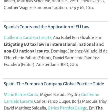
Robert,
Matthias Scheifele,
Andrea Silvestri,
Pieter van Os,
Gunther Wagner.
European Taxation, n.º 9 y 10, 2014
Spanish Courts and the Application of EU Law
Guillermo Canalejo Lasarte
,
Ana Isabel Ron Elizalde.
Em
Litigating EU tax law in international, national and
non-EU national courts.
Domingo Jiménez-Valladolid de
L'Hotellerie-Fallois (Editor),
Daniel Sarmiento Ramírez-
Escudero (Editor).
Amsterdam: IBFD, 2014
Spain. The European Company Global Practice Guide
Mario Barros García
,
Miguel Bastida Peydro,
Guillermo
Canalejo Lasarte
,
Carlos Franco Duque,
Borja Marqués Triay,
David Martínez Saldaña,
Carlos Paredes Galego
.
Em
The