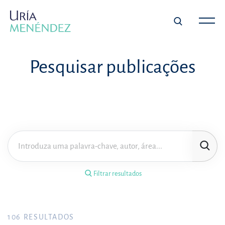
×
Filtrar resultados
Pesquisar publicações
Tipo de publicação
Matéria
Área de prática
Filtrar resultados
Ano
FILTRAR RESULTADOS
106
RESULTADOS