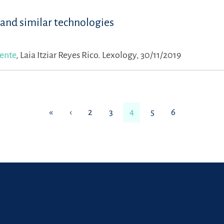
 and similar technologies
uente
,
Laia Itziar Reyes Rico.
Lexology, 30/11/2019
«
‹
2
3
4
5
6