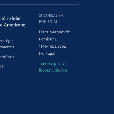
SUCURSAL EM
itório líder
PORTUGAL
ro-Americano
Praça Marquês de
Pombal,12
tratégia
1250-162 Lisboa
rnacional
(Portugal)
critórios
+351 21 030 86 00
PU
lisboa@uria.com