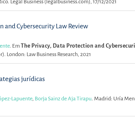
Rico.
Legal Business (legalbusiness.com), 17/12/2021
on and Cybersecurity Law Review
uente
.
Em
The Privacy, Data Protection and Cybersecur
r).
London: Law Business Research, 2021
ategias jurídicas
López-Lapuente
,
Borja Sainz de Aja Tirapu
.
Madrid: Uría Men