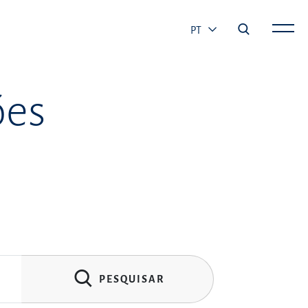
PT
ões
PESQUISAR