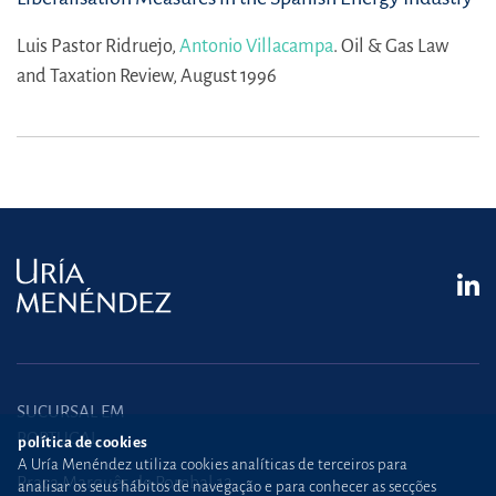
Luis Pastor Ridruejo,
Antonio Villacampa
.
Oil & Gas Law
and Taxation Review, August 1996
SUCURSAL EM
PORTUGAL
política de cookies
A Uría Menéndez utiliza cookies analíticas de terceiros para
Praça Marquês de Pombal,12
analisar os seus hábitos de navegação e para conhecer as secções