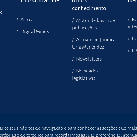
da nossa atividade
o nosso
Ibe
conhecimento
to
Áreas
Es
Motor de busca de
inte
publicações
Digital Minds
Es
Actualidad Jurídica
Uría Menéndez
P
Newsletters
Novidades
legislativas
sar os seus hábitos de navegação e para conhecer as secções que mais
óprias e de terceiros para recordarmos as suas preferências, atenuar 