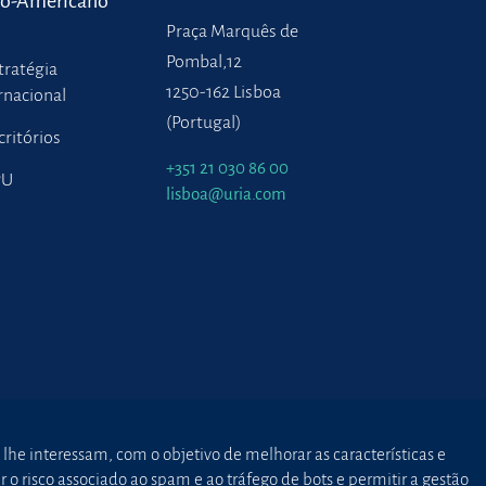
ro-Americano
Praça Marquês de
Pombal,12
tratégia
1250-162 Lisboa
rnacional
(Portugal)
critórios
+351 21 030 86 00
PU
lisboa@uria.com
 lhe interessam, com o objetivo de melhorar as características e
o risco associado ao spam e ao tráfego de bots e permitir a gestão