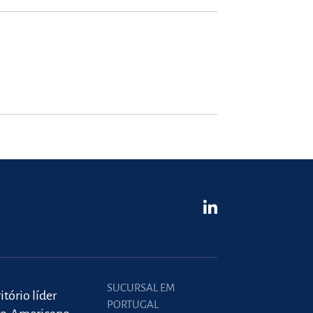
SUCURSAL EM
itório líder
PORTUGAL