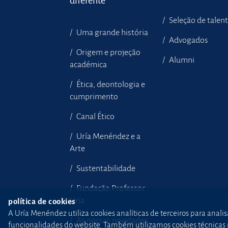
diferente
Seleção de talen
Uma grande história
Advogados
Origem e projeção
Alumni
académica
Ética, deontologia e
cumprimento
Canal Ético
Uría Menéndez e a
Arte
Sustentabilidade
Fundação Professor
Uría
política de cookies
A Uría Menéndez utiliza cookies analíticas de terceiros para anali
As nossas novidades
funcionalidades do website. Também utilizamos cookies técnicas pr