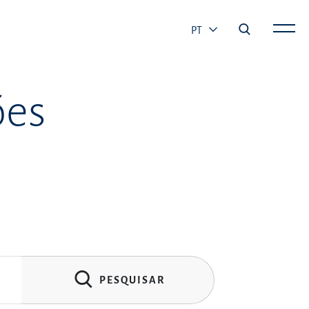
PT
ões
PESQUISAR