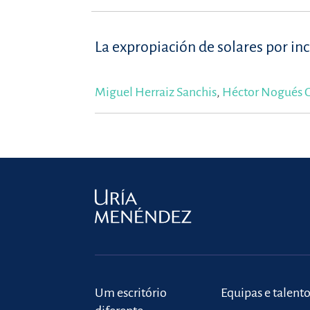
La expropiación de solares por in
Miguel Herraiz Sanchis
,
Héctor Nogués 
Um escritório
Equipas e talent