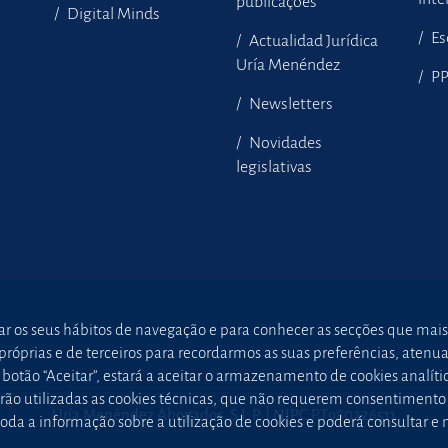
publicações
Digital Minds
Es
Actualidad Jurídica
Uría Menéndez
P
Newsletters
Novidades
legislativas
sar os seus hábitos de navegação e para conhecer as secções que mais
óprias e de terceiros para recordarmos as suas preferências, atenuar 
otão “Aceitar”, estará a aceitar o armazenamento de cookies analític
 serão utilizadas as cookies técnicas, que não requerem consentimen
Uría Menéndez Abogados, S.L.P. | NIPC PT980226511
oda a informação sobre a utilização de cookies e poderá consultar e