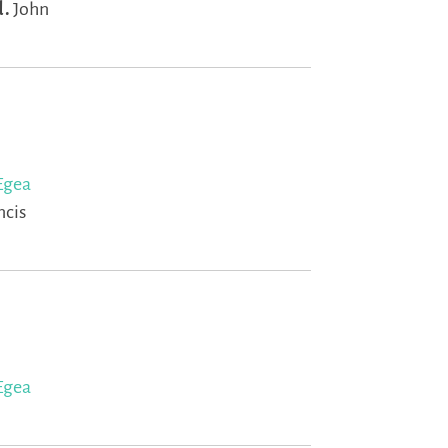
d.
John
Egea
ncis
Egea