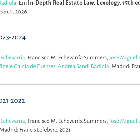
Badiola
.
Em
In-Depth Real Estate Law. Lexology, 15th e
earch, 2026
2023-2024
 Echevarría
,
Francisco M. Echevarría Summers,
José Miguel 
ägele García de Fuentes
,
Andrea Sandi Badiola
.
Madrid: Fra
021-2022
 Echevarría
,
Francisco M. Echeverría Summers,
José Miguel 
Madrid: Francis Lefebvre, 2021