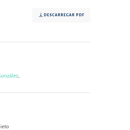
DESCARREGAR PDF
 González
,
ieto