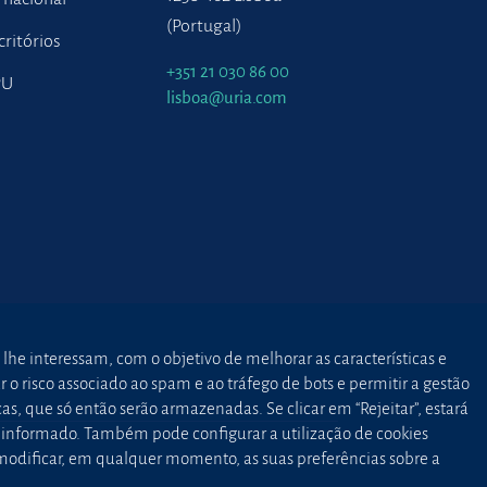
(Portugal)
critórios
+351 21 030 86 00
PU
lisboa@uria.com
 lhe interessam, com o objetivo de melhorar as características e
o risco associado ao spam e ao tráfego de bots e permitir a gestão
as, que só então serão armazenadas. Se clicar em “Rejeitar”, estará
to informado. Também pode configurar a utilização de cookies
 modificar, em qualquer momento, as suas preferências sobre a