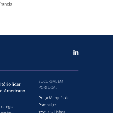
Francis
SUCURSAL EM
itório líder
PORTUGAL
ro-Americano
Praça Marquês de
Pombal,12
tratégia
1250-162 Lisboa
rnacional