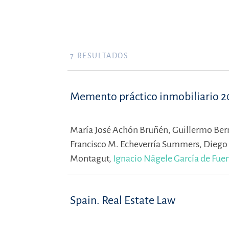
7
RESULTADOS
Memento práctico inmobiliario 
María José Achón Bruñén,
Guillermo Ber
Francisco M. Echeverría Summers,
Diego 
Montagut,
Ignacio Nägele García de Fue
Spain. Real Estate Law