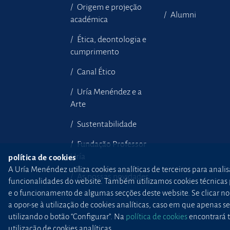
Origem e projeção
Alumni
académica
Ética, deontologia e
cumprimento
Canal Ético
Uría Menéndez e a
Arte
Sustentabilidade
Fundação Professor
Uría
política de cookies
A Uría Menéndez utiliza cookies analíticas de terceiros para anali
As nossas novidades
funcionalidades do website. Também utilizamos cookies técnicas pr
e o funcionamento de algumas secções deste website. Se clicar no b
a opor-se à utilização de cookies analíticas, caso em que apenas
utilizando o botão “Configurar”. Na
política de cookies
encontrará t
utilização de cookies analíticas.