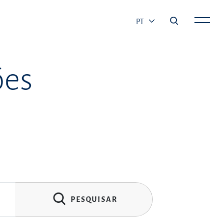
PT
ões
PESQUISAR