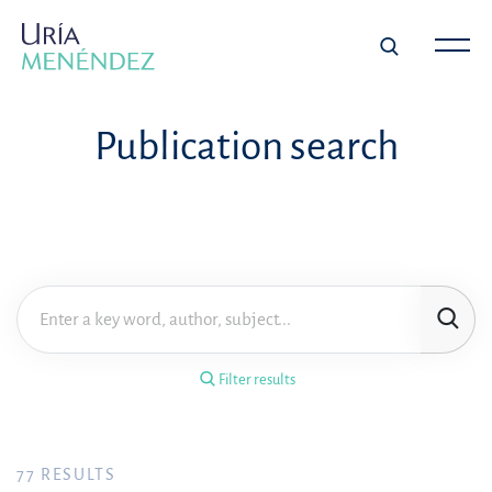
×
Filter results
Publication search
Publication
Topic
Practice area
Filter results
Year
FILTER RESULTS
77
RESULTS