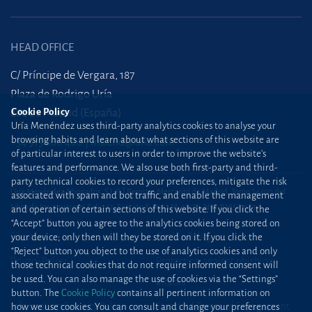
HEAD OFFICE
C/ Príncipe de Vergara, 187
Plaza de Rodrigo Uría
28002 Madrid (España)
Cookie Policy
Uría Menéndez uses third-party analytics cookies to analyse your
browsing habits and learn about what sections of this website are
+34 915 860 400
madrid@uria.com
of particular interest to users in order to improve the website’s
features and performance. We also use both first-party and third-
party technical cookies to record your preferences, mitigate the risk
Uría Menéndez Abogados, S.L.P. | Registro Mercantil de Madrid, Tomo 24490 del
associated with spam and bot traffic, and enable the management
Libro de Inscripciones Folio 42, Sección 8, Hoja M-43976. NIF: B28563963
and operation of certain sections of this website. If you click the
“Accept” button you agree to the analytics cookies being stored on
Site map
Cookie Policy
your device; only then will they be stored on it. If you click the
“Reject” button you object to the use of analytics cookies and only
Privacy Policy
Protection against phishing
those technical cookies that do not require informed consent will
be used. You can also manage the use of cookies via the “Settings”
attacks
button. The
Cookie Policy
contains all pertinent information on
Information Security Policy
Standard Terms of Engagement
how we use cookies. You can consult and change your preferences