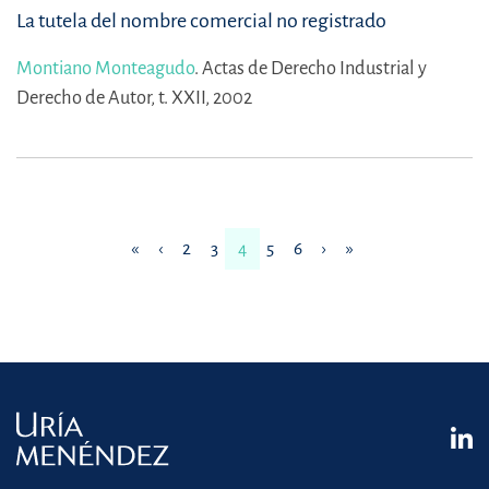
La tutela del nombre comercial no registrado
Montiano Monteagudo
.
Actas de Derecho Industrial y
Derecho de Autor, t. XXII, 2002
«
‹
2
3
4
5
6
›
»