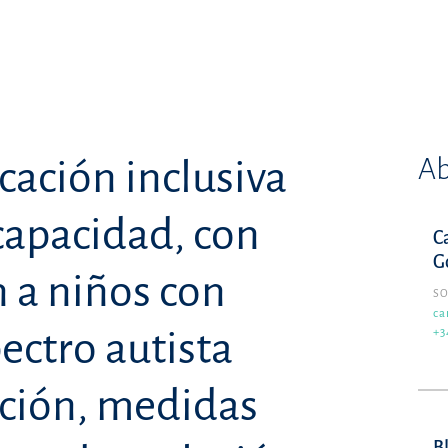
Ab
cación inclusiva
capacidad, con
C
G
n a niños con
SO
ca
ectro autista
+3
ación, medidas