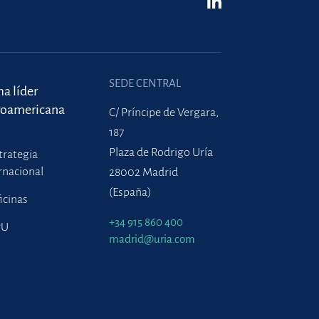
SEDE CENTRAL
ma líder
roamericana
C/ Príncipe de Vergara,
187
Plaza de Rodrigo Uría
trategia
rnacional
28002 Madrid
(España)
icinas
+34 915 860 400
PU
madrid@uria.com