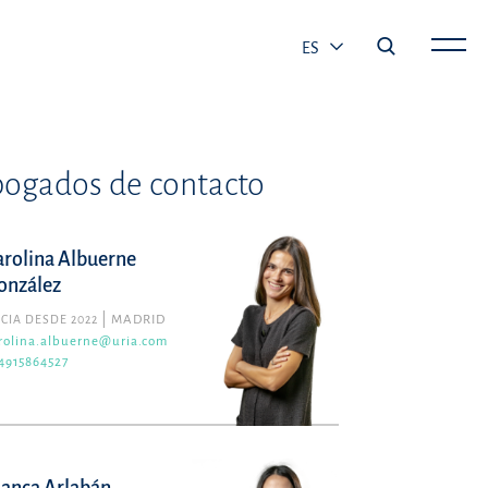
ES
ogados de contacto
arolina Albuerne
onzález
CIA DESDE 2022
MADRID
rolina.albuerne@uria.com
4915864527