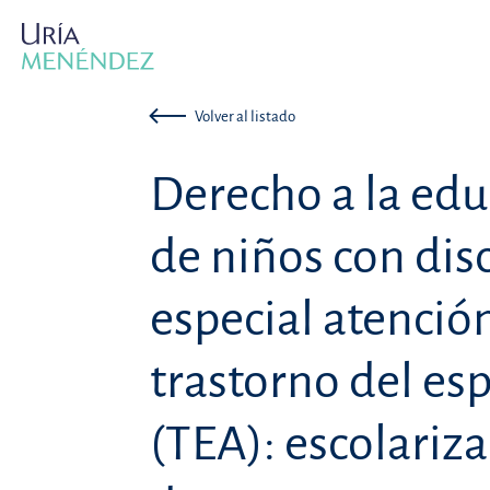
Volver al listado
Derecho a la edu
de niños con dis
especial atenció
trastorno del esp
(TEA): escolariz