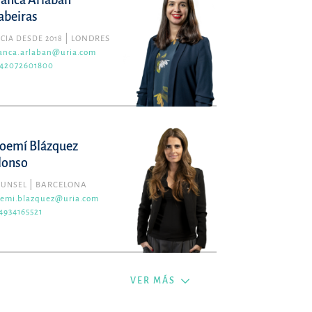
lanca Arlabán
abeiras
CIA DESDE 2018
LONDRES
anca.arlaban@uria.com
42072601800
oemí Blázquez
lonso
OUNSEL
BARCELONA
emi.blazquez@uria.com
4934165521
VER MÁS