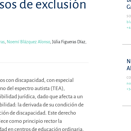
B
sos de exclusión
G
SO
bl
+4
ras
,
Noemí Blázquez Alonso
,
Júlia Figueras Díaz,
N
A
C
ños con discapacidad, con especial
no
no del espectro autista (TEA),
+3
ibilidad jurídica, dado que afecta a un
ilidad: la derivada de su condición de
ación de discapacidad. Este derecho
ece como principio rector la
dad en centros de educación ordinaria,