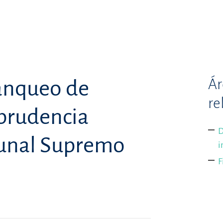
Ár
lanqueo de
re
isprudencia
D
bunal Supremo
i
F