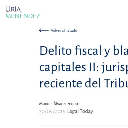
Volver al listado
Delito fiscal y b
capitales II: jur
reciente del Tri
Manuel Álvarez Feijoo.
30/09/2015
Legal Today