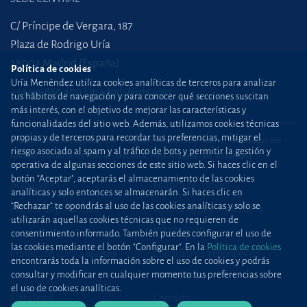
C/ Príncipe de Vergara, 187
Plaza de Rodrigo Uría
28002 Madrid (España)
Política de cookies
Uría Menéndez utiliza cookies analíticas de terceros para analizar
+34 915 860 400
madrid@uria.com
tus hábitos de navegación y para conocer qué secciones suscitan
más interés, con el objetivo de mejorar las características y
funcionalidades del sitio web. Además, utilizamos cookies técnicas
propias y de terceros para recordar tus preferencias, mitigar el
Uría Menéndez Abogados, S.L.P. | Registro Mercantil de Madrid, Tomo 24490 del
riesgo asociado al spam y al tráfico de bots y permitir la gestión y
Libro de Inscripciones Folio 42, Sección 8, Hoja M-43976. NIF: B28563963
operativa de algunas secciones de este sitio web. Si haces clic en el
botón "Aceptar", aceptarás el almacenamiento de las cookies
Mapa web
Política de cookies
analíticas y solo entonces se almacenarán. Si haces clic en
“Rechazar” te opondrás al uso de las cookies analíticas y solo se
Política de privacidad
Política de Seguridad de la
utilizarán aquellas cookies técnicas que no requieren de
Información
consentimiento informado. También puedes configurar el uso de
las cookies mediante el botón "Configurar". En la
Política de cookies
Protección contra
phishing
Condiciones generales de
encontrarás toda la información sobre el uso de cookies y podrás
contratación
consultar y modificar en cualquier momento tus preferencias sobre
el uso de cookies analíticas.
Nota legal
Contacto