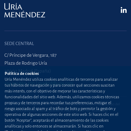
SEDE CENTRAL
C/ Príncipe de Vergara, 187
Plaza de Rodrigo Uría
28002 Madrid (España)
Política de cookies
Uría Menéndez utiliza cookies analíticas de terceros para analizar
+34 915 860 400
madrid@uria.com
tus hábitos de navegación y para conocer qué secciones suscitan
más interés, con el objetivo de mejorar las características y
funcionalidades del sitio web. Además, utilizamos cookies técnicas
propias y de terceros para recordar tus preferencias, mitigar el
Uría Menéndez Abogados, S.L.P. | Registro Mercantil de Madrid, Tomo 24490 del
riesgo asociado al spam y al tráfico de bots y permitir la gestión y
Libro de Inscripciones Folio 42, Sección 8, Hoja M-43976. NIF: B28563963
operativa de algunas secciones de este sitio web. Si haces clic en el
botón "Aceptar", aceptarás el almacenamiento de las cookies
Mapa web
Política de cookies
analíticas y solo entonces se almacenarán. Si haces clic en