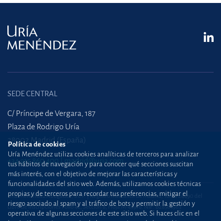
SEDE CENTRAL
C/ Príncipe de Vergara, 187
Plaza de Rodrigo Uría
28002 Madrid (España)
Política de cookies
Uría Menéndez utiliza cookies analíticas de terceros para analizar
+34 915 860 400
madrid@uria.com
tus hábitos de navegación y para conocer qué secciones suscitan
más interés, con el objetivo de mejorar las características y
funcionalidades del sitio web. Además, utilizamos cookies técnicas
propias y de terceros para recordar tus preferencias, mitigar el
Uría Menéndez Abogados, S.L.P. | Registro Mercantil de Madrid, Tomo 24490 del
riesgo asociado al spam y al tráfico de bots y permitir la gestión y
Libro de Inscripciones Folio 42, Sección 8, Hoja M-43976. NIF: B28563963
operativa de algunas secciones de este sitio web. Si haces clic en el