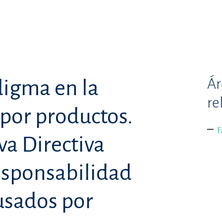
Ár
igma en la
re
por productos.
F
a Directiva
esponsabilidad
usados por