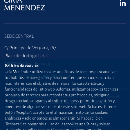
SEDE CENTRAL
C/ Príncipe de Vergara, 187
Plaza de Rodrigo Uría
28002 Madrid (España)
Política de cookies
Uría Menéndez utiliza cookies analíticas de terceros para analizar
+34 915 860 400
madrid@uria.com
tus hábitos de navegación y para conocer qué secciones suscitan
más interés, con el objetivo de mejorar las características y
funcionalidades del sitio web. Además, utilizamos cookies técnicas
propias y de terceros para recordar tus preferencias, mitigar el
Uría Menéndez Abogados, S.L.P. | Registro Mercantil de Madrid, Tomo 24490 del
riesgo asociado al spam y al tráfico de bots y permitir la gestión y
Libro de Inscripciones Folio 42, Sección 8, Hoja M-43976. NIF: B28563963
operativa de algunas secciones de este sitio web. Si haces clic en el
botón "Aceptar", aceptarás el almacenamiento de las cookies
Mapa web
Política de cookies
analíticas y solo entonces se almacenarán. Si haces clic en
“Rechazar” te opondrás al uso de las cookies analíticas y solo se
Política de privacidad
Política de Seguridad de la
utilizarán aquellas cookies técnicas que no requieren de