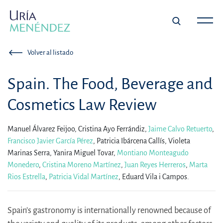
Volver al listado
Spain. The Food, Beverage and
Cosmetics Law Review
Manuel Álvarez Feijoo,
Cristina Ayo Ferrándiz,
Jaime Calvo Retuerto
,
Francisco Javier García Pérez
,
Patricia Ibárcena Callís,
Violeta
Marinas Serra,
Yanira Miguel Tovar,
Montiano Monteagudo
Monedero
,
Cristina Moreno Martínez
,
Juan Reyes Herreros
,
Marta
Rios Estrella
,
Patricia Vidal Martínez
,
Eduard Vila i Campos.
Spain’s gastronomy is internationally renowned because of