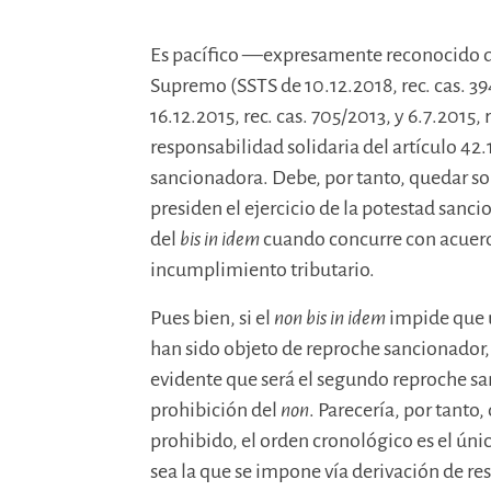
Es pacífico —expresamente reconocido de
Supremo (SSTS de 10.12.2018, rec. cas. 39
16.12.2015, rec. cas. 705/2013, y 6.7.2015,
responsabilidad solidaria del artículo 42.
sancionadora. Debe, por tanto, quedar som
presiden el ejercicio de la potestad sancio
del
bis in idem
cuando concurre con acuer
incumplimiento tributario.
Pues bien, si el
non bis in idem
impide que 
han sido objeto de reproche sancionador
evidente que será el segundo reproche s
prohibición del
non
. Parecería, por tanto
prohibido, el orden cronológico es el úni
sea la que se impone vía derivación de re