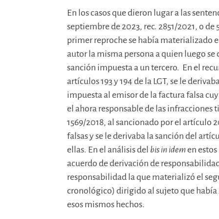
En los casos que dieron lugar a las sente
septiembre de 2023, rec. 2851/2021, o de 
primer reproche se había materializado 
autor la misma persona a quien luego se
sanción impuesta a un tercero. En el recu
artículos 193 y 194 de la LGT, se le derivab
impuesta al emisor de la factura falsa cuy
el ahora responsable de las infracciones t
1569/2018, al sancionado por el artículo 
falsas y se le derivaba la sanción del artí
ellas. En el análisis del
bis in idem
en estos
acuerdo de derivación de responsabilidad,
responsabilidad la que materializó el s
cronológico) dirigido al sujeto que habí
esos mismos hechos.