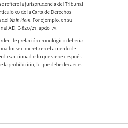
e refiere la jurisprudencia del Tribunal
rtículo 50 de la Carta de Derechos
n del
bis in idem
. Por ejemplo, en su
nal AD, C-820/21, apdo. 75.
 orden de prelación cronológico debería
onador se concreta en el acuerdo de
uerdo sancionador lo que viene después:
e la prohibición, lo que debe decaer es