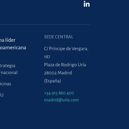
SEDE CENTRAL
ma líder
roamericana
C/ Príncipe de Vergara,
187
Plaza de Rodrigo Uría
trategia
rnacional
28002 Madrid
(España)
icinas
+34 915 860 400
PU
madrid@uria.com