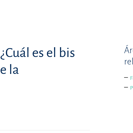
Ár
¿Cuál es el bis
re
e la
F
P