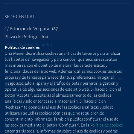
SEDE CENTRAL
C/ Príncipe de Vergara, 187
Plaza de Rodrigo Uría
28002 Madrid (España)
Política de cookies
Uría Menéndez utiliza cookies analíticas de terceros para analizar
+34 915 860 400
madrid@uria.com
tus hábitos de navegación y para conocer qué secciones suscitan
más interés, con el objetivo de mejorar las características y
funcionalidades del sitio web. Además, utilizamos cookies técnicas
propias y de terceros para recordar tus preferencias, mitigar el
Uría Menéndez Abogados, S.L.P. | Registro Mercantil de Madrid, Tomo 24490 del
riesgo asociado al spam y al tráfico de bots y permitir la gestión y
Libro de Inscripciones Folio 42, Sección 8, Hoja M-43976. NIF: B28563963
operativa de algunas secciones de este sitio web. Si haces clic en el
botón "Aceptar", aceptarás el almacenamiento de las cookies
Mapa web
Política de cookies
analíticas y solo entonces se almacenarán. Si haces clic en
“Rechazar” te opondrás al uso de las cookies analíticas y solo se
Política de privacidad
Política de Seguridad de la
utilizarán aquellas cookies técnicas que no requieren de
Información
consentimiento informado. También puedes configurar el uso de
las cookies mediante el botón "Configurar". En la
Política de cookies
Protección contra
phishing
Condiciones generales de
encontrarás toda la información sobre el uso de cookies y podrás