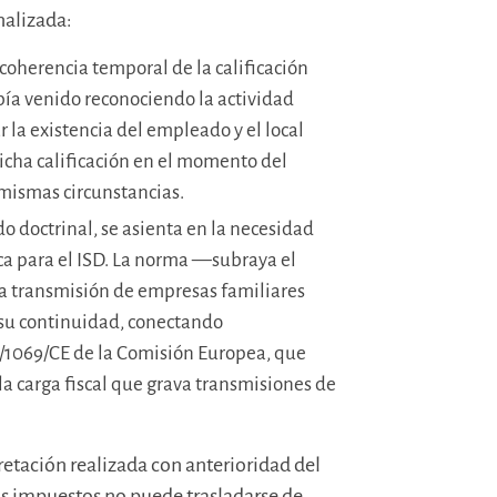
nalizada:
 coherencia temporal de la calificación
bía venido reconociendo la actividad
 la existencia del empleado y el local
dicha calificación en el momento del
mismas circunstancias.
 doctrinal, se asienta en la necesidad
ica para el ISD. La norma —subraya el
a transmisión de empresas familiares
 su continuidad, conectando
/1069/CE de la Comisión Europea, que
la carga fiscal que grava transmisiones de
retación realizada con anterioridad del
ros impuestos no puede trasladarse de