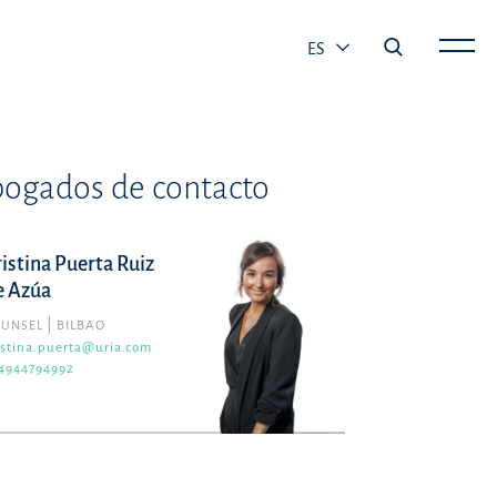
ES
ogados de contacto
ristina Puerta Ruiz
e Azúa
OUNSEL
BILBAO
istina.puerta@uria.com
4944794992