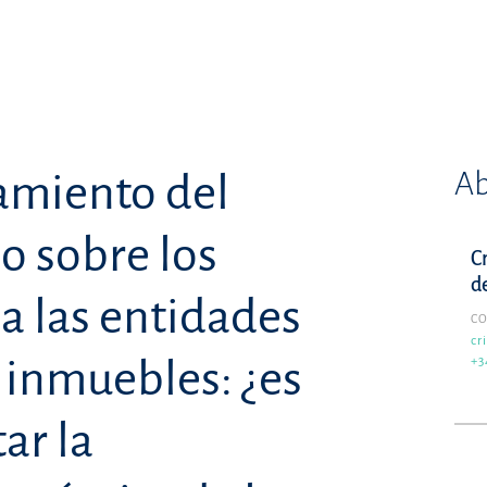
Ab
amiento del
o sobre los
C
d
a las entidades
C
cr
 inmuebles: ¿es
+3
ar la