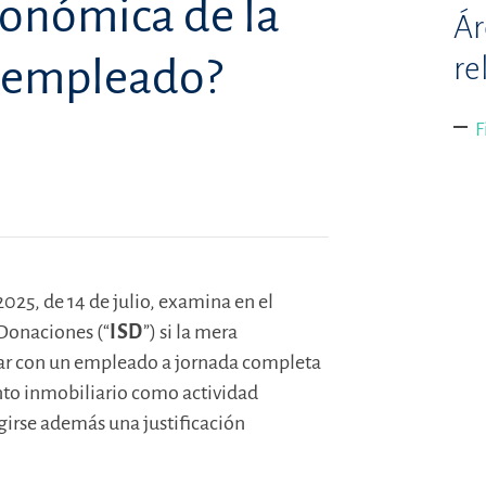
conómica de la
Ár
re
l empleado?
F
025, de 14 de julio, examina en el
Donaciones (“
ISD
”) si la mera
ntar con un empleado a jornada completa
ento inmobiliario como actividad
igirse además una justificación