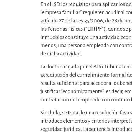
En el ISD los requisitos para aplicar los 
“empresa familiar” requieren acudir al c
artículo 27 de la Ley 35/2006, de 28 de n
las Personas Físicas (“
LIRPF
”), donde se 
inmuebles constituye una actividad econó
menos, una persona empleada con contrat
de dicha actividad.
La doctrina fijada por el Alto Tribunal en
acreditación del cumplimiento formal de l
resulta suficiente para acceder a los benef
justificar “económicamente”, es decir, em
contratación del empleado con contrato l
Sin duda, se trata de una resolución favo
introduce elementos y criterios interpret
seguridad jurídica. La sentencia introduc