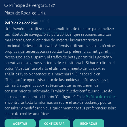
C/ Príncipe de Vergara, 187
Plaza de Rodrigo Uría
28002 Madrid (España)
Política de cookies
Uría Menéndez utiliza cookies analíticas de terceros para analizar
+34 915 860 400
madrid@uria.com
tus hábitos de navegación y para conocer qué secciones suscitan
más interés, con el objetivo de mejorar las características y
funcionalidades del sitio web. Además, utilizamos cookies técnicas
propias y de terceros para recordar tus preferencias, mitigar el
Uría Menéndez Abogados, S.L.P. | Registro Mercantil de Madrid, Tomo 24490 del
riesgo asociado al spam y al tráfico de bots y permitir la gestión y
Libro de Inscripciones Folio 42, Sección 8, Hoja M-43976. NIF: B28563963
operativa de algunas secciones de este sitio web. Si haces clic en el
botón "Aceptar", aceptarás el almacenamiento de las cookies
Mapa web
Política de cookies
analíticas y solo entonces se almacenarán. Si haces clic en
“Rechazar” te opondrás al uso de las cookies analíticas y solo se
Política de privacidad
Política de Seguridad de la
utilizarán aquellas cookies técnicas que no requieren de
Información
consentimiento informado. También puedes configurar el uso de
las cookies mediante el botón "Configurar". En la
Política de cookies
Protección contra
phishing
Condiciones generales de
encontrarás toda la información sobre el uso de cookies y podrás
contratación
consultar y modificar en cualquier momento tus preferencias sobre
el uso de cookies analíticas.
Nota legal
Contacto
ACEPTAR
CONFIGURAR
RECHAZAR