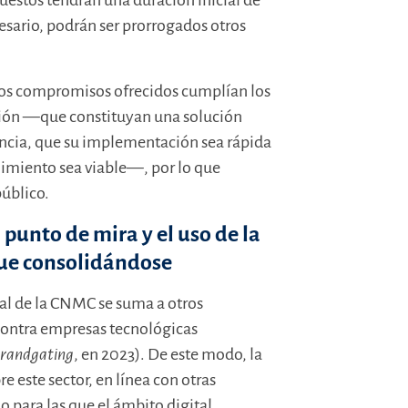
estos tendrán una duración inicial de
cesario, podrán ser prorrogados otros
os compromisos ofrecidos cumplían los
ación —que constituyan una solución
ncia, que su implementación sea rápida
plimiento sea viable—, por lo que
úblico.
l punto de mira y el uso de la
gue consolidándose
al de la CNMC se suma a otros
contra empresas tecnológicas
Brandgating
, en 2023). De este modo, la
 este sector, en línea con otras
 para las que el ámbito digital