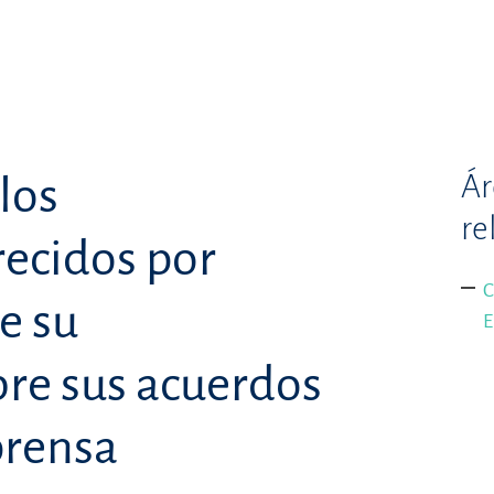
Ár
los
re
ecidos por
C
e su
E
bre sus acuerdos
prensa