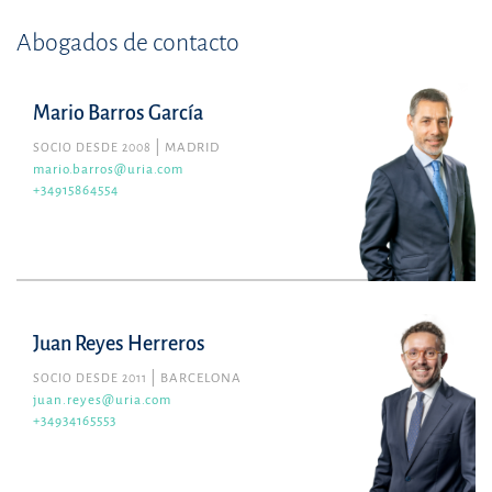
Abogados de contacto
Mario Barros García
SOCIO DESDE 2008
MADRID
mario.barros@uria.com
+34915864554
Juan Reyes Herreros
SOCIO DESDE 2011
BARCELONA
juan.reyes@uria.com
+34934165553