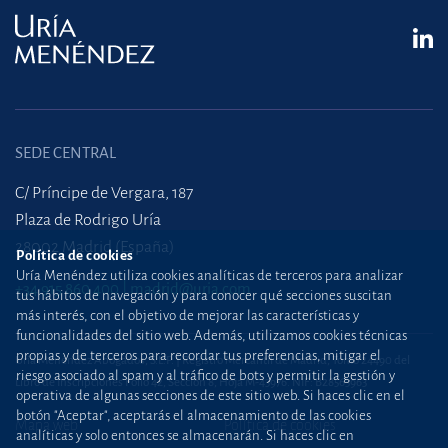
SEDE CENTRAL
C/ Príncipe de Vergara, 187
Plaza de Rodrigo Uría
28002 Madrid (España)
Política de cookies
Uría Menéndez utiliza cookies analíticas de terceros para analizar
+34 915 860 400
madrid@uria.com
tus hábitos de navegación y para conocer qué secciones suscitan
más interés, con el objetivo de mejorar las características y
funcionalidades del sitio web. Además, utilizamos cookies técnicas
propias y de terceros para recordar tus preferencias, mitigar el
Uría Menéndez Abogados, S.L.P. | Registro Mercantil de Madrid, Tomo 24490 del
riesgo asociado al spam y al tráfico de bots y permitir la gestión y
Libro de Inscripciones Folio 42, Sección 8, Hoja M-43976. NIF: B28563963
operativa de algunas secciones de este sitio web. Si haces clic en el
botón "Aceptar", aceptarás el almacenamiento de las cookies
Mapa web
Política de cookies
analíticas y solo entonces se almacenarán. Si haces clic en