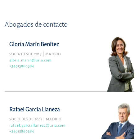
Abogados de contacto
Gloria Marín Benítez
SOCIA DESDE 2015
MADRID
gloria.marin@uria.com
+34915860384
Rafael García Llaneza
SOCIO DESDE 2001
MADRID
rafael.garciallaneza@uria.com
+34915860384