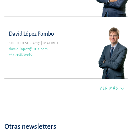
David López Pombo
SOCIO DESDE 2017
MADRID
david.lopez@uria.com
+34915870960
VER MÁS
Otras newsletters