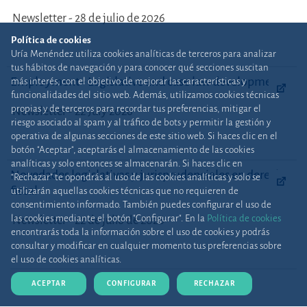
Newsletter - 28 de julio de 2026
Política de cookies
Uría Menéndez utiliza cookies analíticas de terceros para analizar
tus hábitos de navegación y para conocer qué secciones suscitan
Employment - Legislative and case law developments
más interés, con el objetivo de mejorar las características y
funcionalidades del sitio web. Además, utilizamos cookies técnicas
propias y de terceros para recordar tus preferencias, mitigar el
Newsletter - 22 July 2026
riesgo asociado al spam y al tráfico de bots y permitir la gestión y
operativa de algunas secciones de este sitio web. Si haces clic en el
botón "Aceptar", aceptarás el almacenamiento de las cookies
analíticas y solo entonces se almacenarán. Si haces clic en
Novedades legislativas y jurisprudenciales en derecho
“Rechazar” te opondrás al uso de las cookies analíticas y solo se
fiscal
utilizarán aquellas cookies técnicas que no requieren de
consentimiento informado. También puedes configurar el uso de
las cookies mediante el botón "Configurar". En la
Política de cookies
Newsletter - 22 de julio de 2026
encontrarás toda la información sobre el uso de cookies y podrás
consultar y modificar en cualquier momento tus preferencias sobre
el uso de cookies analíticas.
ACEPTAR
CONFIGURAR
RECHAZAR