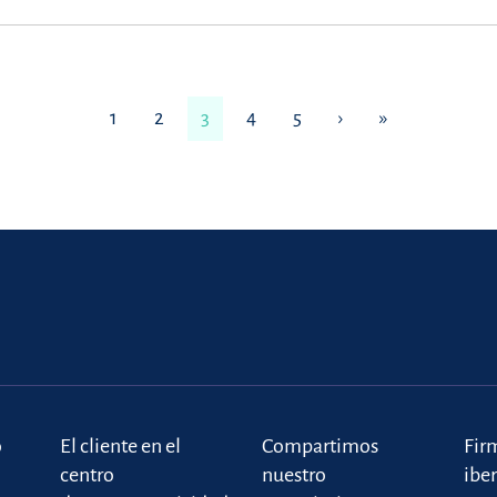
1
2
3
4
5
›
»
o
El cliente en el
Compartimos
Fir
centro
nuestro
ibe