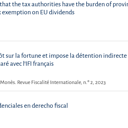
hat the tax authorities have the burden of provi
x exemption on EU dividends
t sur la fortune et impose la détention indirecte
é avec l’IFI français
e Monès.
Revue Fiscalité Internationale, n.º 2, 2023
denciales en derecho fiscal