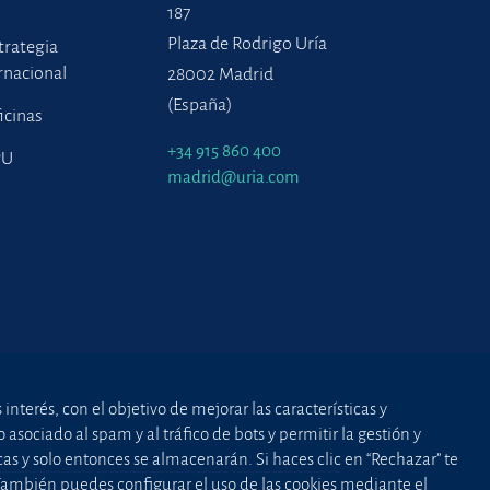
187
Plaza de Rodrigo Uría
trategia
rnacional
28002 Madrid
(España)
icinas
+34 915 860 400
PU
madrid@uria.com
nterés, con el objetivo de mejorar las características y
asociado al spam y al tráfico de bots y permitir la gestión y
cas y solo entonces se almacenarán. Si haces clic en “Rechazar” te
 También puedes configurar el uso de las cookies mediante el