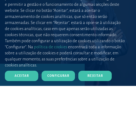
e permitir a gestão e o funcionamento de algumas secções deste
website. Se clicar no botão “Aceitar”, estará a aceitar o
armazenamento de cookies analíticas, que só então serão
armazenadas. Se clicar em “Rejeitar”, estará a opor-se à utilização
de cookies analíticas, caso em que apenas serão utilizadas as
cookies técnicas, que não requerem consentimento informado.
Também pode configurar a utilização de cookies utilizando o botão
“Configurar”. Na
política de cookies
encontrará toda a informação
sobre a utilização de cookies e poderá consultar e modificar, em
qualquer momento, as suas preferências sobre a utilização de
cookies analíticas.
DESCARREGAR CV (PDF)
ACEITAR
CONFIGURAR
REJEITAR
Início
Equipas e talento
Advogados
Apresentação
Martín Jordano ingressou na Uría Menéndez em 2012 e foi