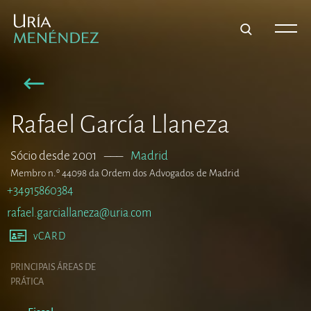
Rafael García Llaneza
Sócio desde 2001
–––
Madrid
Membro n.º 44098 da Ordem dos Advogados de Madrid
+34915860384
rafael.garciallaneza@uria.com
vCARD
PRINCIPAIS ÁREAS DE
PRÁTICA