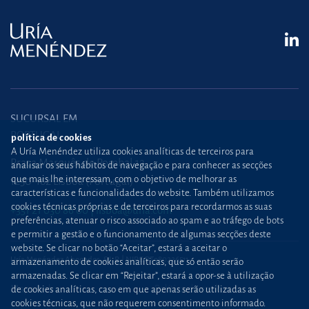
SUCURSAL EM
PORTUGAL
política de cookies
A Uría Menéndez utiliza cookies analíticas de terceiros para
Praça Marquês de Pombal,12
analisar os seus hábitos de navegação e para conhecer as secções
que mais lhe interessam, com o objetivo de melhorar as
1250-162 Lisboa (Portugal)
características e funcionalidades do website. Também utilizamos
cookies técnicas próprias e de terceiros para recordarmos as suas
+351 21 030 86 00
lisboa@uria.com
preferências, atenuar o risco associado ao spam e ao tráfego de bots
e permitir a gestão e o funcionamento de algumas secções deste
website. Se clicar no botão “Aceitar”, estará a aceitar o
Uría Menéndez Abogados, S.L.P. | NIPC PT980226511
armazenamento de cookies analíticas, que só então serão
armazenadas. Se clicar em “Rejeitar”, estará a opor-se à utilização
Mapa web
Política de cookies
de cookies analíticas, caso em que apenas serão utilizadas as
cookies técnicas, que não requerem consentimento informado.