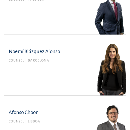
Noemí Blázquez Alonso
COUNSEL
BARCELONA
Afonso Choon
COUNSEL
LISBOA