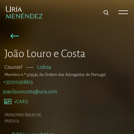
João Louro e Costa
Counsel
–––
Lisboa
Membro n.º 50354L da Ordem dos Advogados de Portugal
+351210308613
joao.lourocosta@uria.com
vCARD
PRINCIPAIS ÁREAS DE
PRÁTICA